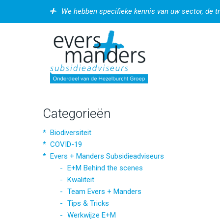
We hebben specifieke kennis van uw sector, de t
Categorieën
Biodiversiteit
COVID-19
Evers + Manders Subsidieadviseurs
E+M Behind the scenes
Kwaliteit
Team Evers + Manders
Tips & Tricks
Werkwijze E+M