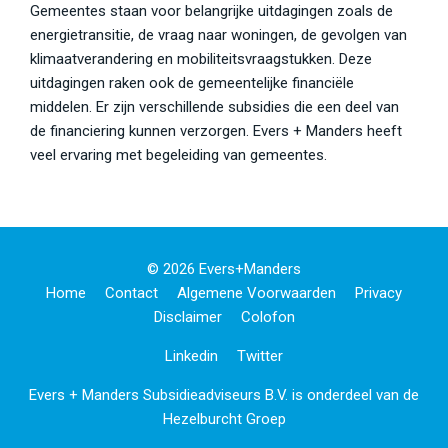
Gemeentes staan voor belangrijke uitdagingen zoals de
energietransitie, de vraag naar woningen, de gevolgen van
klimaatverandering en mobiliteitsvraagstukken. Deze
uitdagingen raken ook de gemeentelijke financiële
middelen. Er zijn verschillende subsidies die een deel van
de financiering kunnen verzorgen. Evers + Manders heeft
veel ervaring met begeleiding van gemeentes.
© 2026 Evers+manders
Home
Contact
Algemene Voorwaarden
Privacy
Disclaimer
Colofon
Linkedin
Twitter
Evers + Manders Subsidieadviseurs B.V. is onderdeel van de
Hezelburcht Groep